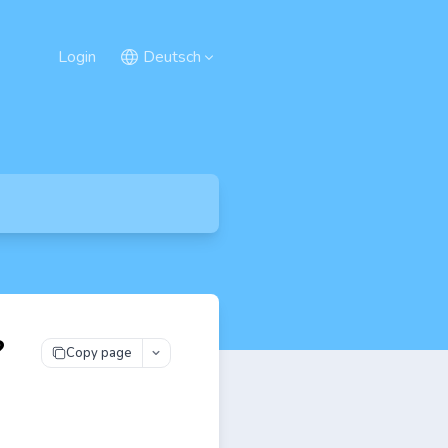
Login
Deutsch
?
Copy page