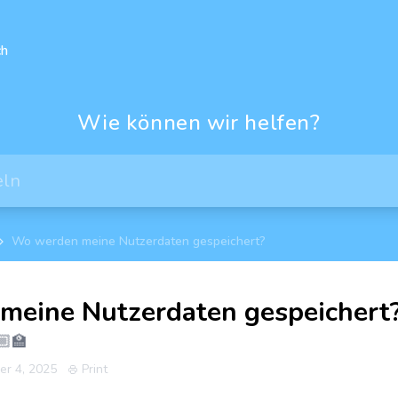
h
Wie können wir helfen?
Wo werden meine Nutzerdaten gespeichert?
meine Nutzerdaten gespeichert
‍🏫
er 4, 2025
Print