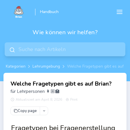
Handbuch
Wie können wir helfen?
Kategorien
Lehrumgebung
Welche Fragetypen gibt es auf Br
Welche Fragetypen gibt es auf Brian?
für Lehrpersonen 👩🏼‍🏫
Aktualisiert am April 8, 2026
Print
Copy page
Fragetypen bei Fragenerstellung