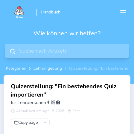
Handbuch
Wie können wir helfen?
Kategorien
Lehrumgebung
Quizerstellung: "Ein bestehendes 
Quizerstellung: "Ein bestehendes Quiz
importieren"
für Lehrpersonen👩🏼‍🏫
Aktualisiert am April 8, 2026
Print
Copy page